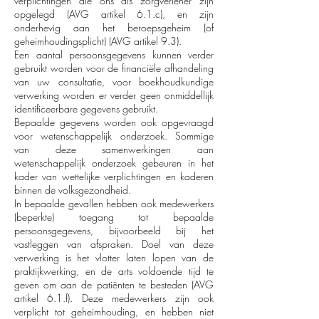
verplichtingen die ons als zorgverlener zijn
opgelegd (AVG artikel 6.1.c), en zijn
onderhevig aan het beroepsgeheim (of
geheimhoudingsplicht) (AVG artikel 9.3).
Een aantal persoonsgegevens kunnen verder
gebruikt worden voor de financiële afhandeling
van uw consultatie, voor boekhoudkundige
verwerking worden er verder geen onmiddellijk
identificeerbare gegevens gebruikt.
Bepaalde gegevens worden ook opgevraagd
voor wetenschappelijk onderzoek. Sommige
van deze samenwerkingen aan
wetenschappelijk onderzoek gebeuren in het
kader van wettelijke verplichtingen en kaderen
binnen de volksgezondheid.
In bepaalde gevallen hebben ook medewerkers
(beperkte) toegang tot bepaalde
persoonsgegevens, bijvoorbeeld bij het
vastleggen van afspraken. Doel van deze
verwerking is het vlotter laten lopen van de
praktijkwerking, en de arts voldoende tijd te
geven om aan de patiënten te besteden (AVG
artikel 6.1.f). Deze medewerkers zijn ook
verplicht tot geheimhouding, en hebben niet