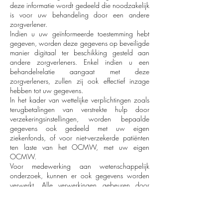
deze informatie wordt gedeeld die noodzakelijk
is voor uw behandeling door een andere
zorgverlener.
Indien u uw geïnformeerde toestemming hebt
gegeven, worden deze gegevens op beveiligde
manier digitaal ter beschikking gesteld aan
andere zorgverleners. Enkel indien u een
behandelrelatie aangaat met deze
zorgverleners, zullen zij ook effectief inzage
hebben tot uw gegevens.
In het kader van wettelijke verplichtingen zoals
terugbetalingen van verstrekte hulp door
verzekeringsinstellingen, worden bepaalde
gegevens ook gedeeld met uw eigen
ziekenfonds, of voor niet-verzekerde patiënten
ten laste van het OCMW, met uw eigen
OCMW.
Voor medewerking aan wetenschappelijk
onderzoek, kunnen er ook gegevens worden
verwerkt. Alle verwerkingen gebeuren door
instanties die de correcte toelatingen en
machtigingen hebben gekregen voor de
verwerking van deze gegevens. Gegevens
worden samengevoegd en alle maatregelen